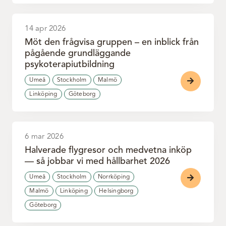
14 apr 2026
Möt den frågvisa gruppen – en inblick från
pågående grundläggande
psykoterapiutbildning
Umeå
Stockholm
Malmö
Linköping
Göteborg
6 mar 2026
Halverade flygresor och medvetna inköp
— så jobbar vi med hållbarhet 2026
Umeå
Stockholm
Norrköping
Malmö
Linköping
Helsingborg
Göteborg