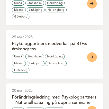
Umeå
Stockholm
Norrköping
Malmö
Linköping
Helsingborg
Göteborg
25 mar 2025
Psykologpartners medverkar på BTF:s
årskongress
Umeå
Stockholm
Norrköping
Malmö
Linköping
Helsingborg
Göteborg
20 mar 2025
Förändringsledning med Psykologpartners
– Nationell satsning på öppna seminarier