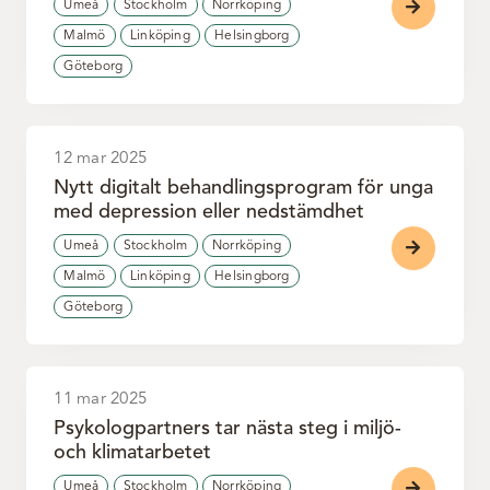
Umeå
Stockholm
Norrköping
Malmö
Linköping
Helsingborg
Göteborg
12 mar 2025
Nytt digitalt behandlingsprogram för unga
med depression eller nedstämdhet
Umeå
Stockholm
Norrköping
Malmö
Linköping
Helsingborg
Göteborg
11 mar 2025
Psykologpartners tar nästa steg i miljö-
och klimatarbetet
Umeå
Stockholm
Norrköping