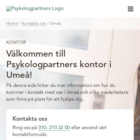
Fortsätt
till
Togg
innehållet
Navi
Home
Kontakta oss
Umeå
Anlita oss
Våra kunder
KONTOR
Välkommen till
Lär dig mer
Psykologpartners kontor i
Umeå!
Om oss
På denna sida hittar du mer information om hur du
kommer i kontakt med oss i Umeå och vilka medarbetare
Psykologmottagning
som finns på plats för att hjälpa dig.
Kontakta oss
Kontakta oss
Ring oss på
010- 210 32 00
eller använd vårt
kontaktformulär.