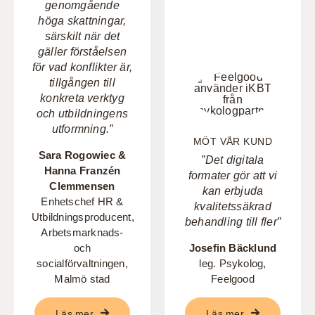
genomgående
höga skattningar,
särskilt när det
gäller förståelsen
för vad konflikter är,
tillgången till
konkreta verktyg
och utbildningens
utformning.”
MÖT VÅR KUND
Sara Rogowiec &
”Det digitala
Hanna Franzén
formater gör att vi
Clemmensen
kan erbjuda
Enhetschef HR &
kvalitetssäkrad
Utbildningsproducent,
behandling till fler”
Arbetsmarknads-
och
Josefin Bäcklund
socialförvaltningen,
leg. Psykolog,
Malmö stad
Feelgood
Läs mer
Läs mer