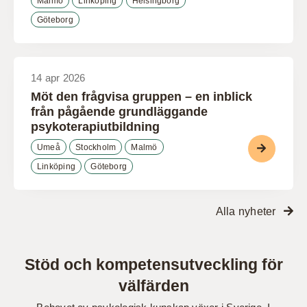
Malmö
Linköping
Helsingborg
Göteborg
14 apr 2026
Möt den frågvisa gruppen – en inblick
från pågående grundläggande
psykoterapiutbildning
Umeå
Stockholm
Malmö
Linköping
Göteborg
Alla nyheter
Stöd och kompetensutveckling för
välfärden