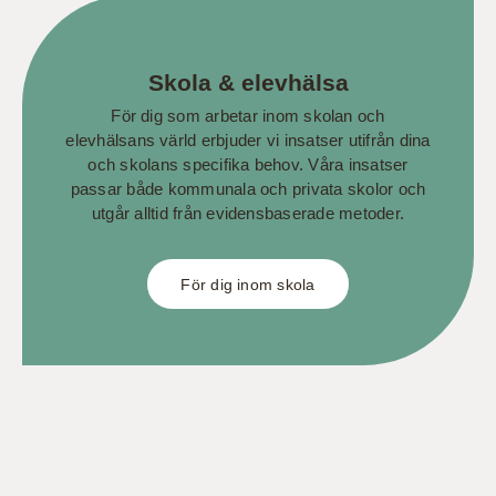
Skola & elevhälsa
För dig som arbetar inom skolan och
elevhälsans värld erbjuder vi insatser utifrån dina
och skolans specifika behov. Våra insatser
passar både kommunala och privata skolor och
utgår alltid från evidensbaserade metoder.
För dig inom skola