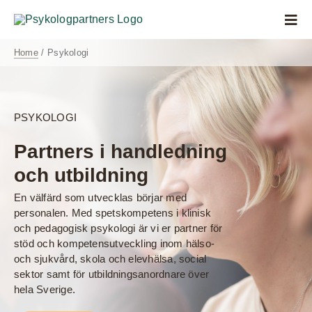
Fortsätt
till
Togg
innehållet
Navi
Home
Psykologi
Anlita oss
Våra kunder
PSYKOLOGI
Lär dig mer
Partners i handledning
och utbildning
Om oss
En välfärd som utvecklas börjar med
personalen. Med spetskompetens i klinisk
Psykologmottag
och pedagogisk psykologi är vi er partner för
stöd och kompetensutveckling inom hälso-
Kontakta oss
och sjukvård, skola och elevhälsa, social
sektor samt för utbildningsanordnare över
hela Sverige.