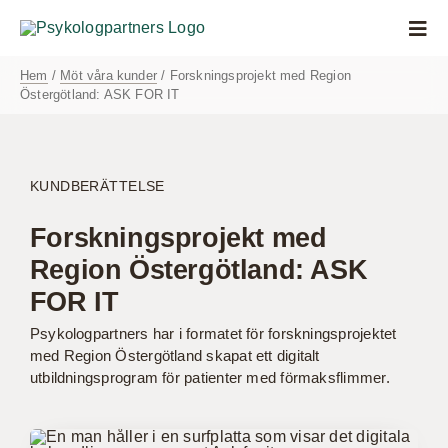
Fortsätt
till
Togg
innehållet
Navi
Hem
/
Möt våra kunder
/ Forskningsprojekt med Region
Anlita oss
Östergötland: ASK FOR IT
Våra kunder
KUNDBERÄTTELSE
Lär dig mer
Forskningsprojekt med
Om oss
Region Östergötland: ASK
FOR IT
Psykologmottagning
Psykologpartners har i formatet för forskningsprojektet
med Region Östergötland skapat ett digitalt
Kontakta oss
utbildningsprogram för patienter med förmaksflimmer.