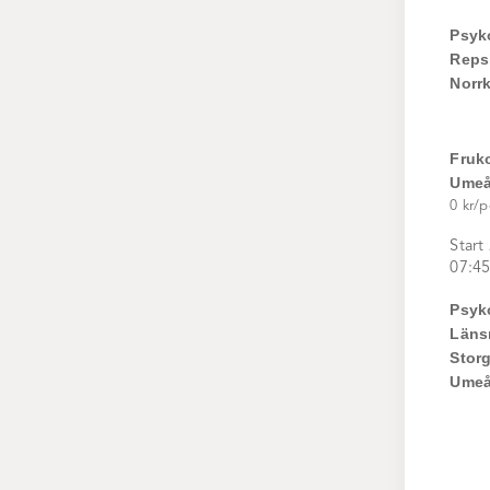
Psyk
Reps
Norr
Fruk
Ume
0 kr/p
Start
07:45
Psyk
Läns
Storg
Ume