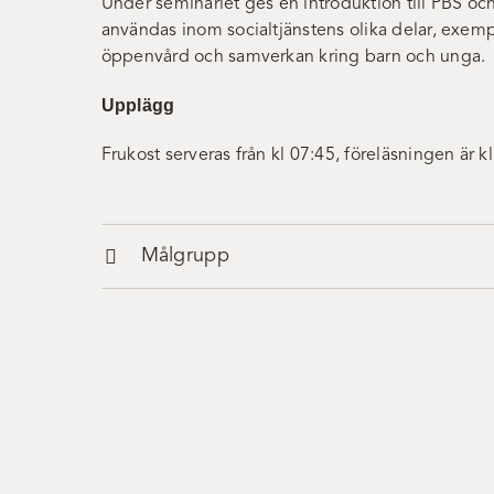
Under seminariet ges en introduktion till PBS oc
användas inom socialtjänstens olika delar, exemp
öppenvård och samverkan kring barn och unga.
Upplägg
Frukost serveras från kl 07:45, föreläsningen är k
Målgrupp