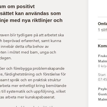
um om positivt
ssättet kan användas som
linje med nya riktlinjer och
Omfa
1 till
raven blir tydligare på att arbetet ska
ch beprövad erfarenhet, samt kunna
Komm
n innebär detta ofta behov av
eten i mötet med barn, unga och
Fruk
rdagen.
Mal
0 kr/p
iljöer och förebygga problemskapande
, färdighetsträning och förståelse för
Start
07:45
samt språk och en praktisk struktur
ch arbeta mer enhetligt kring bemötande
Psyk
ill systematik och uppföljning, vilket
Gust
äntas arbeta mer kunskapsbaserat.
Mal