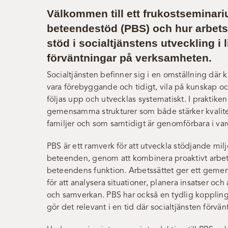
Välkommen till ett frukostseminari
beteendestöd (PBS) och hur arbet
stöd i socialtjänstens utveckling i 
förväntningar på verksamheten.
Socialtjänsten befinner sig i en omställning där k
vara förebyggande och tidigt, vila på kunskap o
följas upp och utvecklas systematiskt. I praktike
gemensamma strukturer som både stärker kvalit
familjer och som samtidigt är genomförbara i va
PBS är ett ramverk för att utveckla stödjande m
beteenden, genom att kombinera proaktivt arbete
beteendens funktion. Arbetssättet ger ett gemen
för att analysera situationer, planera insatser o
och samverkan. PBS har också en tydlig koppling t
gör det relevant i en tid där socialtjänsten förv