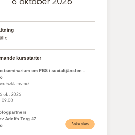
6 oktober 2026
ttning
fälle
ande kursstarter
ostseminarium om PBS i socialtjänsten –
mö
ers (exkl. moms)
 6 okt 2026
-09:00
ologpartners
av Adolfs Torg 47
Boka plats
mö