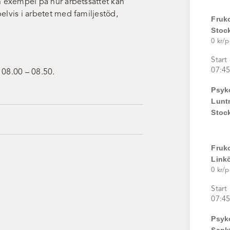
h exempel på hur arbetssättet kan
elvis i arbetet med familjestöd,
Fruk
Stoc
0 kr/p
Start
07:45
l 08.00 – 08.50.
Psyk
Lunt
Stoc
Fruk
Link
0 kr/p
Start
07:45
Psyk