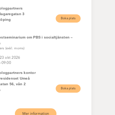
ologpartners
lagaregatan 3
Boka plats
köping
ostseminarium om PBS i socialtjänsten –
å
ers (exkl. moms)
 23 okt 2026
-09:00
ologpartners kontor
residenset Umeå
atan 56, vån 2
Boka plats
å
Mer information