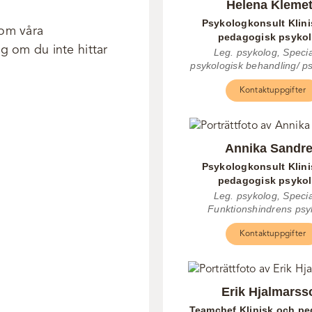
Helena Kleme
Psykologkonsult Klin
 om våra
pedagogisk psykol
ig om du inte hittar
Leg. psykolog, Special
psykologisk behandling/ p
Kontaktuppgifter
Annika Sandr
Psykologkonsult Klin
pedagogisk psykol
Leg. psykolog, Special
Funktionshindrens psy
Kontaktuppgifter
Erik Hjalmarss
Teamchef Klinisk och p