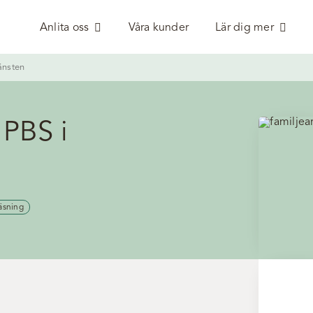
Anlita oss
Våra kunder
Lär dig mer
änsten
 PBS i
äsning