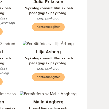
tz
Julia Eriksson
isk och
Psykologkonsult Klinisk och
ogi
pedagogisk psykologi
ist i
Leg. psykolog
sykoterapi
Kontaktuppgifter
ed
Lilja Åsberg
isk och
Psykologkonsult Klinisk och
ogi
pedagogisk psykologi
ist i
Leg. psykolog
kologi
Kontaktuppgifter
on
Malin Angberg
edagogisk
Utvecklingsledare och