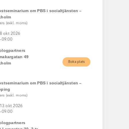
ostseminarium om PBS i socialtjänsten –
kholm
ers (exkl. moms)
 8 okt 2026
-09:00
ologpartners
makargatan 49
Boka plats
kholm
ostseminarium om PBS i socialtjänsten –
öping
ers (exkl. moms)
 13 okt 2026
-09:00
ologpartners