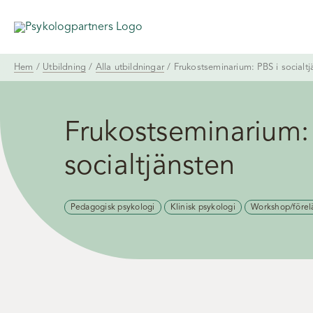
Fortsätt
till
innehållet
Hem
/
Utbildning
/
Alla utbildningar
/ Frukostseminarium: PBS i socialtj
Frukostseminarium:
socialtjänsten
Pedagogisk psykologi
Klinisk psykologi
Workshop/förel