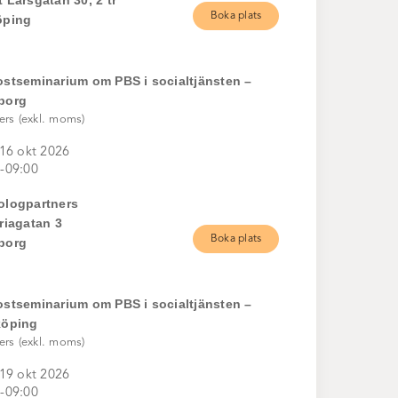
 Larsgatan 30, 2 tr
Boka plats
öping
ostseminarium om PBS i socialtjänsten –
borg
ers (exkl. moms)
 16 okt 2026
-09:00
ologpartners
riagatan 3
Boka plats
borg
ostseminarium om PBS i socialtjänsten –
köping
ers (exkl. moms)
 19 okt 2026
-09:00