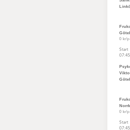
Sankt
Link
Fruk
Göte
0 kr/p
Start
07:45
Psyk
Vikto
Göte
Fruk
Norr
0 kr/p
Start
07:45