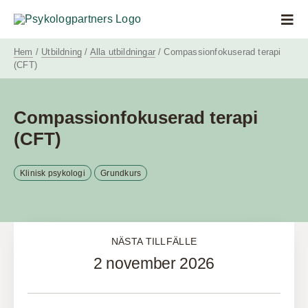
Fortsätt
till
Togg
innehållet
Navi
Hem
/
Utbildning
/
Alla utbildningar
/ Compassionfokuserad terapi
Anlita oss
(CFT)
Våra kunder
Compassionfokuserad terapi
Lär dig mer
(CFT)
Om oss
Klinisk psykologi
Grundkurs
Psykologmottagning
NÄSTA TILLFÄLLE
Kontakta oss
2 november 2026