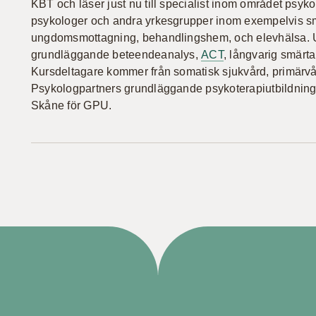
KBT och läser just nu till specialist inom området psy
psykologer och andra yrkesgrupper inom exempelvis smär
ungdomsmottagning, behandlingshem, och elevhälsa. U
grundläggande beteendeanalys,
ACT
, långvarig smärt
Kursdeltagare kommer från somatisk sjukvård, primärvård
Psykologpartners grundläggande psykoterapiutbildnin
Skåne för GPU.