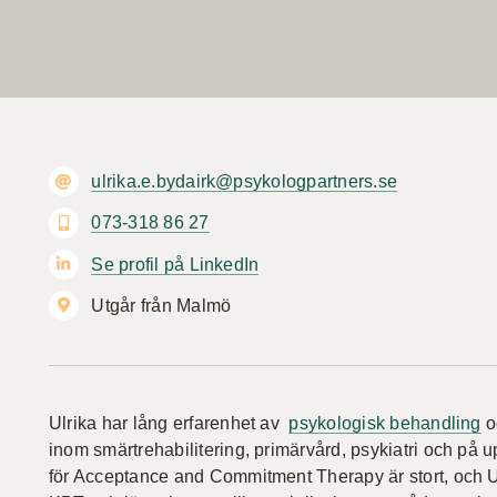
ulrika.e.bydairk@psykologpartners.se
073-318 86 27
Se profil på LinkedIn
Utgår från Malmö
Ulrika har lång erfarenhet av
psykologisk behandling
o
inom smärtrehabilitering, primärvård, psykiatri och p
för Acceptance and Commitment Therapy är stort, och Ul