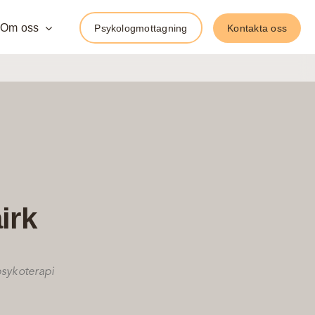
Om oss
Psykologmottagning
Kontakta oss
irk
psykoterapi