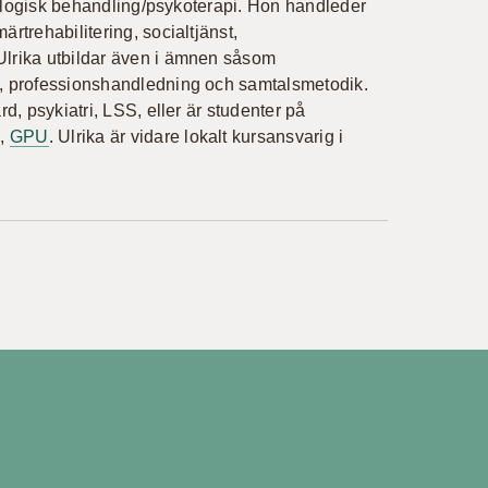
kologisk behandling/psykoterapi. Hon handleder
trehabilitering, socialtjänst,
lrika utbildar även i ämnen såsom
a, professionshandledning och samtalsmetodik.
, psykiatri, LSS, eller är studenter på
g,
GPU
. Ulrika är vidare lokalt kursansvarig i