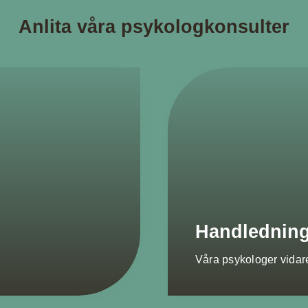
Anlita våra psykologkonsulter
Handlednin
Våra psykologer vidare